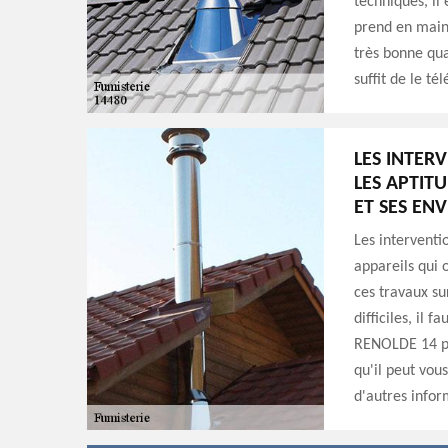
techniques, il
prend en main 
très bonne qua
suffit de le t
LES INTER
LES APTIT
ET SES EN
Les interventi
appareils qui o
ces travaux su
difficiles, il 
RENOLDE 14 peu
qu'il peut vous
d'autres infor