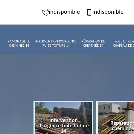
indisponible
indisponible
RAMONAGE DE
INTERVENTION D'URGENCE
RÉPARATION DE
POSE ET RÉP
CHEMINÉE 14
FUITE TOITURE 14
CHEMINÉE 14
CHAPEAU DE 
Intervention
age de
Réparatio
d'urgence fuite toiture
née 14
cheminée
14