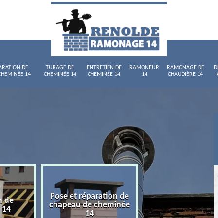
ARATION DE
TUBAGE DE
ENTRETIEN DE
RAMONEUR
RAMONAGE DE
D
CHEMINÉE 14
CHEMINÉE 14
CHEMINÉE 14
14
CHAUDIÈRE 14
Pose et réparation de
n de
Tubage de chemi
chapeau de cheminée
 14
14
14