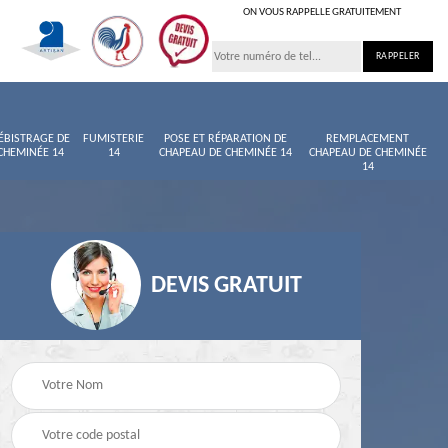
ON VOUS RAPPELLE GRATUITEMENT
ÉBISTRAGE DE
FUMISTERIE
POSE ET RÉPARATION DE
REMPLACEMENT
CHEMINÉE 14
14
CHAPEAU DE CHEMINÉE 14
CHAPEAU DE CHEMINÉE
14
DEVIS GRATUIT
née
Entretien de cheminée
Ramoneur 14
14