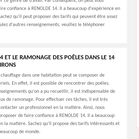
er ce genre de travail. Par conséquent, on peut vous
aire confiance à RENOLDE 14. Il a beaucoup d'expérience en
sachez qu'il peut proposer des tarifs qui peuvent être assez
oulez d'autres renseignements, veuillez le téléphoner
4 ET LE RAMONAGE DES POÊLES DANS LE 14
VIRONS
 chauffage dans une habitation peut se composer de
iels. En effet, il est possible de rencontrer des poêles.
nseignements qu'on a pu recueillir, il est indispensable de
aux de ramonage. Pour effectuer ces tâches, il est très
ontacter un professionnel en la matière. Ainsi, nous
proposer de faire confiance à RENOLDE 14. Il a beaucoup
n la matière. Sachez qu'il propose des tarifs intéressants et
 beaucoup de monde.