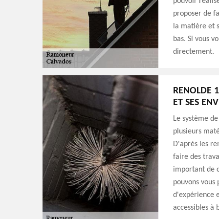
pouvoir réalis
proposer de f
la matière et 
bas. Si vous v
directement.
RENOLDE 1
ET SES EN
Le système de
plusieurs matér
D'après les re
faire des trav
important de c
pouvons vous 
d'expérience e
accessibles à