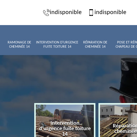
indisponible
indisponible
RAMONAGE DE
INTERVENTION D'URGENCE
RÉPARATION DE
POSE ET RÉP
CHEMINÉE 14
FUITE TOITURE 14
CHEMINÉE 14
CHAPEAU DE 
Intervention
age de
Réparatio
d'urgence fuite toiture
née 14
cheminée
14