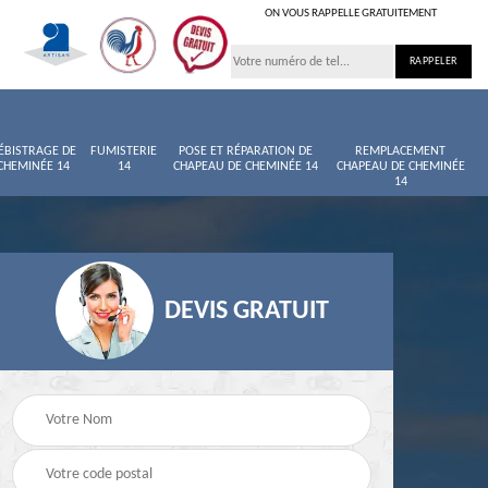
ON VOUS RAPPELLE GRATUITEMENT
ÉBISTRAGE DE
FUMISTERIE
POSE ET RÉPARATION DE
REMPLACEMENT
CHEMINÉE 14
14
CHAPEAU DE CHEMINÉE 14
CHAPEAU DE CHEMINÉE
14
DEVIS GRATUIT
née
Entretien de cheminée
Ramoneur 14
14