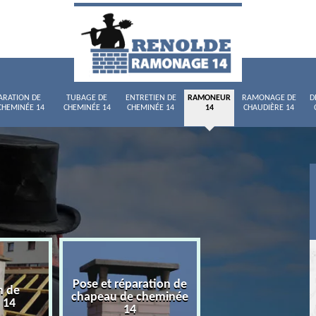
ARATION DE
TUBAGE DE
ENTRETIEN DE
RAMONEUR
RAMONAGE DE
D
CHEMINÉE 14
CHEMINÉE 14
CHEMINÉE 14
14
CHAUDIÈRE 14
Pose et réparation de
n de
Tubage de chemi
chapeau de cheminée
 14
14
14