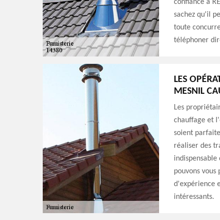
confiance à R
sachez qu'il p
toute concurre
téléphoner di
LES OPÉRAT
MESNIL CA
Les propriétai
chauffage et l
soient parfait
réaliser des tr
indispensable 
pouvons vous 
d'expérience e
intéressants.