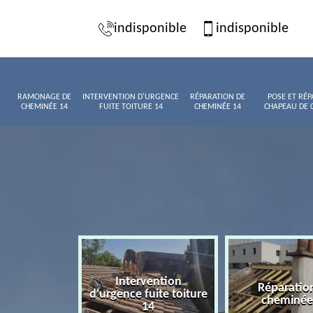
indisponible
indisponible
RAMONAGE DE
INTERVENTION D'URGENCE
RÉPARATION DE
POSE ET RÉP
CHEMINÉE 14
FUITE TOITURE 14
CHEMINÉE 14
CHAPEAU DE 
Intervention
age de
Réparatio
d'urgence fuite toiture
née 14
cheminée
14