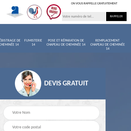
ON VOUS RAPPELLE GRATUITEMENT
ÉBISTRAGE DE
FUMISTERIE
POSE ET RÉPARATION DE
REMPLACEMENT
CHEMINÉE 14
14
CHAPEAU DE CHEMINÉE 14
CHAPEAU DE CHEMINÉE
14
DEVIS GRATUIT
née
Entretien de cheminée
Ramoneur 14
14