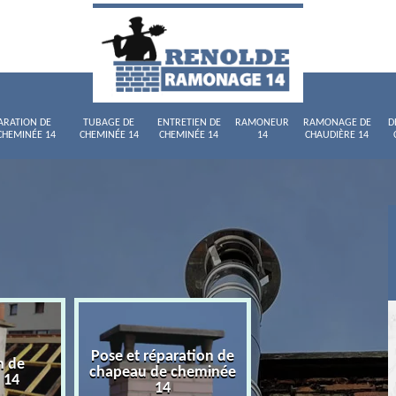
ARATION DE
TUBAGE DE
ENTRETIEN DE
RAMONEUR
RAMONAGE DE
D
CHEMINÉE 14
CHEMINÉE 14
CHEMINÉE 14
14
CHAUDIÈRE 14
Pose et réparation de
n de
Tubage de chemi
chapeau de cheminée
 14
14
14