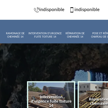
indisponible
indisponible
RAMONAGE DE
INTERVENTION D'URGENCE
RÉPARATION DE
POSE ET RÉP
CHEMINÉE 14
FUITE TOITURE 14
CHEMINÉE 14
CHAPEAU DE 
Intervention
age de
Réparatio
d'urgence fuite toiture
née 14
cheminée
14