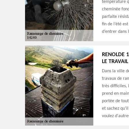
température qu
cheminée fonct
parfaite résis
fin de l’été e
d’entrer dans l
RENOLDE 1
LE TRAVAI
Dans la ville d
travaux de ra
très difficiles
prend en main 
portée de tout
et sachez qu'i
voulez d'autre