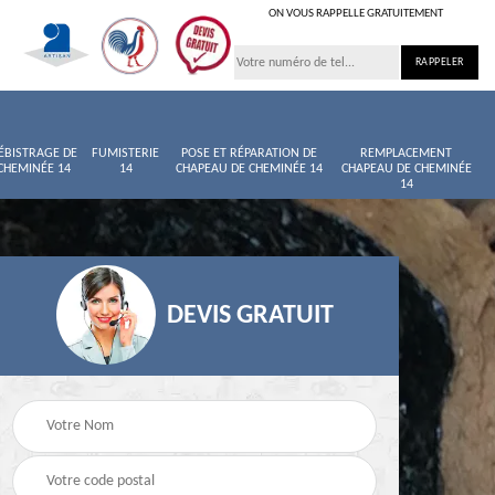
ON VOUS RAPPELLE GRATUITEMENT
ÉBISTRAGE DE
FUMISTERIE
POSE ET RÉPARATION DE
REMPLACEMENT
CHEMINÉE 14
14
CHAPEAU DE CHEMINÉE 14
CHAPEAU DE CHEMINÉE
14
DEVIS GRATUIT
née
Entretien de cheminée
Ramoneur 14
14