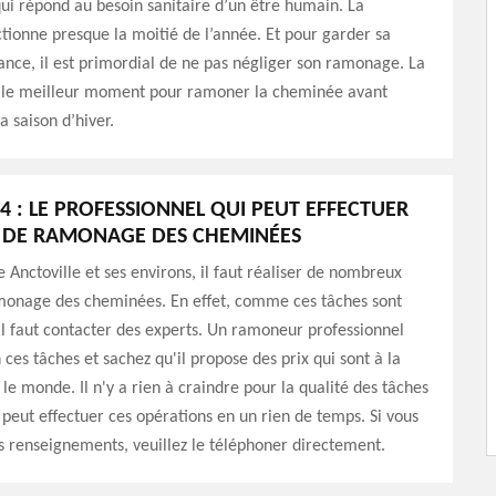
i répond au besoin sanitaire d’un être humain. La
ionne presque la moitié de l’année. Et pour garder sa
tance, il est primordial de ne pas négliger son ramonage. La
st le meilleur moment pour ramoner la cheminée avant
a saison d’hiver.
4 : LE PROFESSIONNEL QUI PEUT EFFECTUER
L DE RAMONAGE DES CHEMINÉES
e Anctoville et ses environs, il faut réaliser de nombreux
monage des cheminées. En effet, comme ces tâches sont
, il faut contacter des experts. Un ramoneur professionnel
ces tâches et sachez qu'il propose des prix qui sont à la
 le monde. Il n'y a rien à craindre pour la qualité des tâches
l peut effectuer ces opérations en un rien de temps. Si vous
s renseignements, veuillez le téléphoner directement.