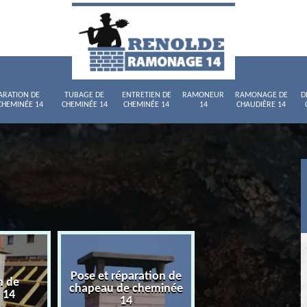
ARATION DE
TUBAGE DE
ENTRETIEN DE
RAMONEUR
RAMONAGE DE
D
CHEMINÉE 14
CHEMINÉE 14
CHEMINÉE 14
14
CHAUDIÈRE 14
Pose et réparation de
n de
Tubage de chemi
chapeau de cheminée
 14
14
14