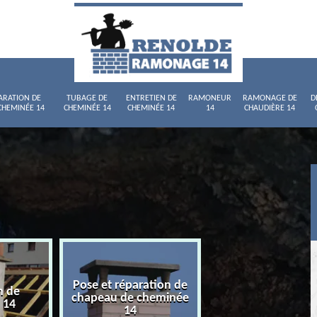
ARATION DE
TUBAGE DE
ENTRETIEN DE
RAMONEUR
RAMONAGE DE
D
CHEMINÉE 14
CHEMINÉE 14
CHEMINÉE 14
14
CHAUDIÈRE 14
Pose et réparation de
n de
Tubage de chemi
chapeau de cheminée
 14
14
14