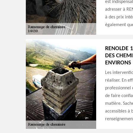
est indispensa
adresser à REN
à des prix int
également que 
RENOLDE 1
DES CHEMI
ENVIRONS
Les interventi
réaliser. En ef
professionnel
de faire confi
matière. Sache
accessibles à 
renseignements