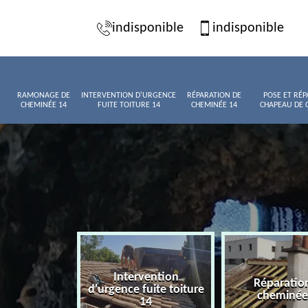
indisponible
indisponible
RAMONAGE DE
INTERVENTION D'URGENCE
RÉPARATION DE
POSE ET RÉP
CHEMINÉE 14
FUITE TOITURE 14
CHEMINÉE 14
CHAPEAU DE 
Intervention
age de
Réparatio
d'urgence fuite toiture
née 14
cheminée
14