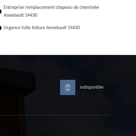
Entreprise remplacement chapeau de cheminée
Annebault 14430
Urgence fuite toiture Annebault 14430
indisponible