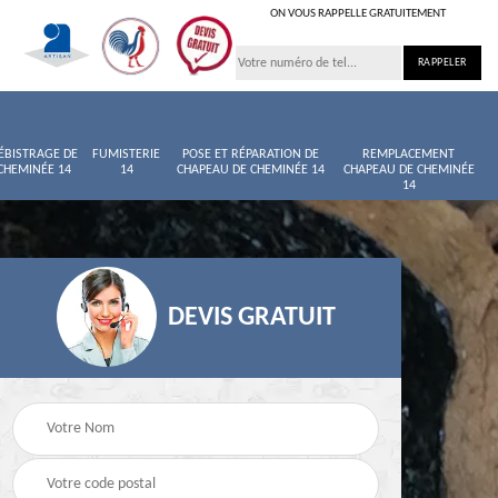
ON VOUS RAPPELLE GRATUITEMENT
ÉBISTRAGE DE
FUMISTERIE
POSE ET RÉPARATION DE
REMPLACEMENT
CHEMINÉE 14
14
CHAPEAU DE CHEMINÉE 14
CHAPEAU DE CHEMINÉE
14
DEVIS GRATUIT
née
Entretien de cheminée
Ramoneur 14
14