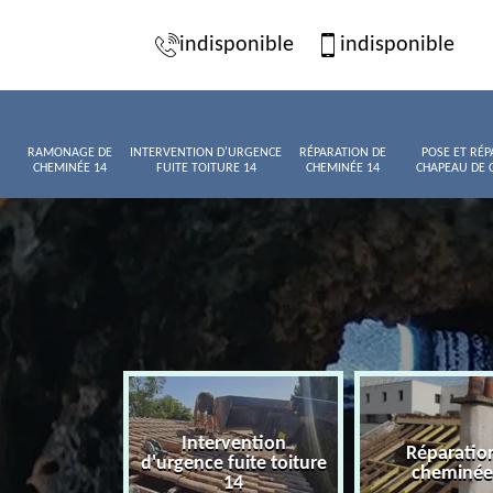
indisponible
indisponible
RAMONAGE DE
INTERVENTION D'URGENCE
RÉPARATION DE
POSE ET RÉP
CHEMINÉE 14
FUITE TOITURE 14
CHEMINÉE 14
CHAPEAU DE 
Intervention
age de
Réparatio
d'urgence fuite toiture
née 14
cheminée
14