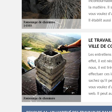
incontournabl
la matière. Il
vous voulez d'
Il établit aus
LE TRAVAI
VILLE DE 
Les entretiens
effet, il est 
nous, il est t
effectuer ces 
sachez qu'il pe
vous voulez d'a
web. Il peut a