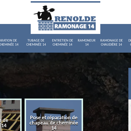
ARATION DE
TUBAGE DE
ENTRETIEN DE
RAMONEUR
RAMONAGE DE
D
CHEMINÉE 14
CHEMINÉE 14
CHEMINÉE 14
14
CHAUDIÈRE 14
Pose et réparation de
n de
Tubage de chemi
chapeau de cheminée
 14
14
14