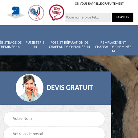
ON VOUS RAPPELLE GRATUITEMENT
ÉBISTRAGE DE
FUMISTERIE
POSE ET RÉPARATION DE
REMPLACEMENT
CHEMINÉE 14
14
CHAPEAU DE CHEMINÉE 14
CHAPEAU DE CHEMINÉE
14
DEVIS GRATUIT
née
Entretien de cheminée
Ramoneur 14
14