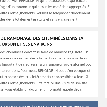
e de convier RENOLDE 14 qui a beaucoup d'expérience en
 s'agit d'un ramoneur qui a tous les matériels appropriés. Si
autres renseignements, veuillez le téléphoner directement.
si des devis totalement gratuits et sans engagement.
L DE RAMONAGE DES CHEMINÉES DANS LA
COURSON ET SES ENVIRONS
 des cheminées doivent se faire de manière régulière. En
nécessaire de réaliser des interventions de ramonage. Pour
rès important de s'adresser à un ramoneur professionnel pour
interventions. Pour nous, RENOLDE 14 peut s'en occuper et
ut proposer des prix intéressants et accessibles à tous. Si
utres renseignements, il faut faire une visite de son site
ussi vous établir un document informatif appelé devis.