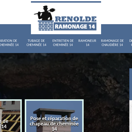
ARATION DE
TUBAGE DE
ENTRETIEN DE
RAMONEUR
RAMONAGE DE
D
CHEMINÉE 14
CHEMINÉE 14
CHEMINÉE 14
14
CHAUDIÈRE 14
Pose et réparation de
n de
Tubage de chemi
chapeau de cheminée
 14
14
14