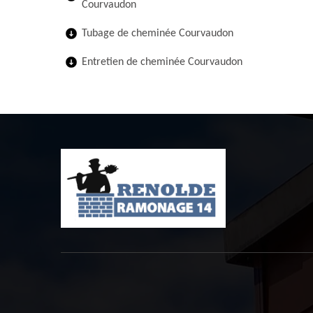
Courvaudon
Tubage de cheminée Courvaudon
Entretien de cheminée Courvaudon