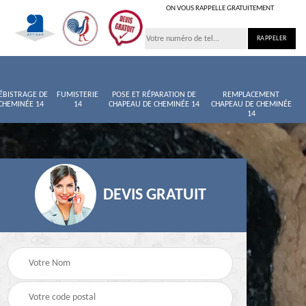
ON VOUS RAPPELLE GRATUITEMENT
ÉBISTRAGE DE
FUMISTERIE
POSE ET RÉPARATION DE
REMPLACEMENT
CHEMINÉE 14
14
CHAPEAU DE CHEMINÉE 14
CHAPEAU DE CHEMINÉE
14
DEVIS GRATUIT
née
Entretien de cheminée
Ramoneur 14
14