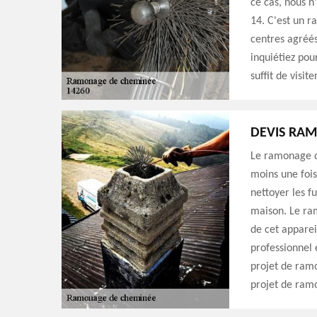
ce cas, nous n
14. C'est un 
centres agréés
inquiétiez pou
suffit de visit
DEVIS RA
Le ramonage d
moins une fois 
nettoyer les f
maison. Le ra
de cet apparei
professionnel 
projet de ram
projet de ram