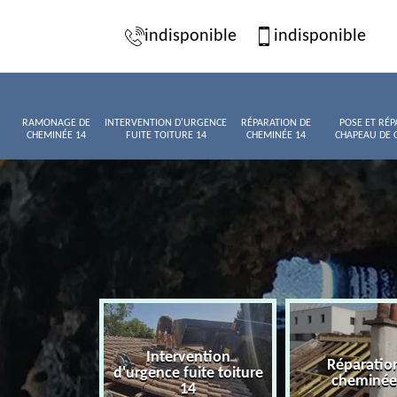
indisponible
indisponible
RAMONAGE DE
INTERVENTION D'URGENCE
RÉPARATION DE
POSE ET RÉP
CHEMINÉE 14
FUITE TOITURE 14
CHEMINÉE 14
CHAPEAU DE 
Intervention
age de
Réparatio
d'urgence fuite toiture
née 14
cheminée
14