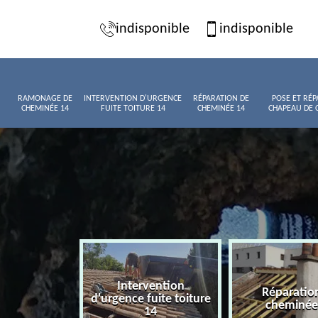
indisponible
indisponible
RAMONAGE DE
INTERVENTION D'URGENCE
RÉPARATION DE
POSE ET RÉP
CHEMINÉE 14
FUITE TOITURE 14
CHEMINÉE 14
CHAPEAU DE 
Intervention
age de
Réparatio
d'urgence fuite toiture
née 14
cheminée
14