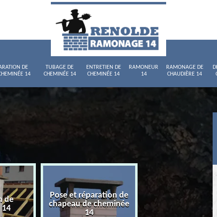
ARATION DE
TUBAGE DE
ENTRETIEN DE
RAMONEUR
RAMONAGE DE
D
CHEMINÉE 14
CHEMINÉE 14
CHEMINÉE 14
14
CHAUDIÈRE 14
Pose et réparation de
n de
Tubage de chemi
chapeau de cheminée
 14
14
14