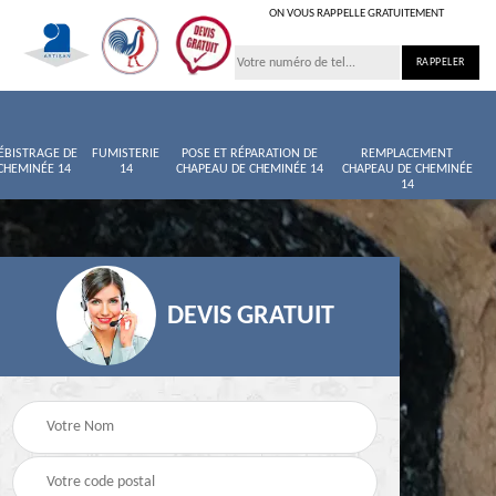
ON VOUS RAPPELLE GRATUITEMENT
ÉBISTRAGE DE
FUMISTERIE
POSE ET RÉPARATION DE
REMPLACEMENT
CHEMINÉE 14
14
CHAPEAU DE CHEMINÉE 14
CHAPEAU DE CHEMINÉE
14
DEVIS GRATUIT
née
Entretien de cheminée
Ramoneur 14
14