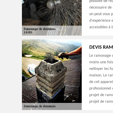
possible de réa
nécessaire de 
on peut vous 
d'expérience e
accessibles à
DEVIS RA
Le ramonage d
moins une fois 
nettoyer les f
maison. Le ra
de cet apparei
professionnel 
projet de ram
projet de ram