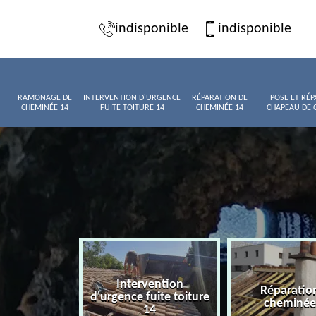
indisponible
indisponible
RAMONAGE DE
INTERVENTION D'URGENCE
RÉPARATION DE
POSE ET RÉP
CHEMINÉE 14
FUITE TOITURE 14
CHEMINÉE 14
CHAPEAU DE 
Intervention
age de
Réparatio
d'urgence fuite toiture
née 14
cheminée
14