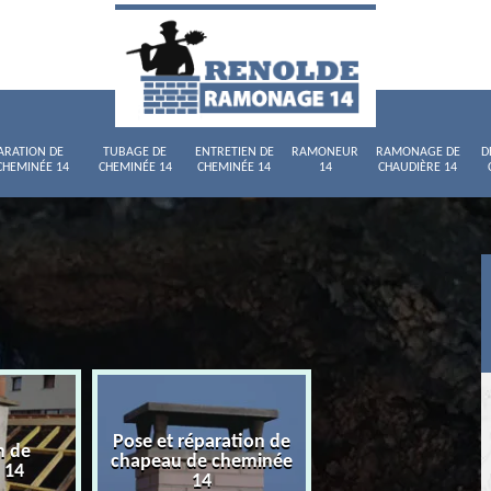
ARATION DE
TUBAGE DE
ENTRETIEN DE
RAMONEUR
RAMONAGE DE
D
CHEMINÉE 14
CHEMINÉE 14
CHEMINÉE 14
14
CHAUDIÈRE 14
Pose et réparation de
n de
Tubage de chemi
chapeau de cheminée
 14
14
14