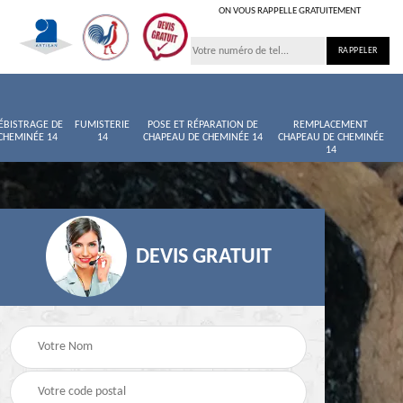
ON VOUS RAPPELLE GRATUITEMENT
ÉBISTRAGE DE
FUMISTERIE
POSE ET RÉPARATION DE
REMPLACEMENT
CHEMINÉE 14
14
CHAPEAU DE CHEMINÉE 14
CHAPEAU DE CHEMINÉE
14
DEVIS GRATUIT
née
Entretien de cheminée
Ramoneur 14
14