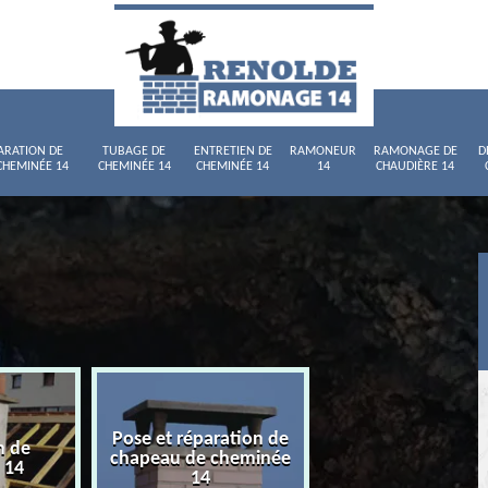
ARATION DE
TUBAGE DE
ENTRETIEN DE
RAMONEUR
RAMONAGE DE
D
CHEMINÉE 14
CHEMINÉE 14
CHEMINÉE 14
14
CHAUDIÈRE 14
Pose et réparation de
n de
Tubage de chemi
chapeau de cheminée
 14
14
14