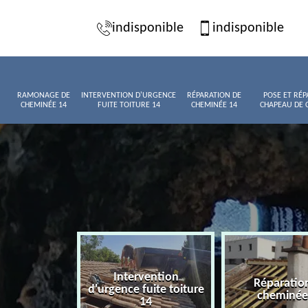
indisponible
indisponible
RAMONAGE DE
INTERVENTION D'URGENCE
RÉPARATION DE
POSE ET RÉP
CHEMINÉE 14
FUITE TOITURE 14
CHEMINÉE 14
CHAPEAU DE 
Intervention
age de
Réparatio
d'urgence fuite toiture
née 14
cheminée
14