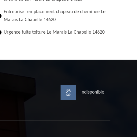
Entreprise remplacement chapeau de cheminée Le
Marais La Chapelle 14620
Urgence fuite toiture Le Marais La Chapelle 14620
indisponible