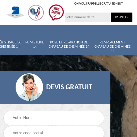
ON VOUS RAPPELLE GRATUITEMENT
ÉBISTRAGE DE
FUMISTERIE
POSE ET RÉPARATION DE
REMPLACEMENT
CHEMINÉE 14
14
CHAPEAU DE CHEMINÉE 14
CHAPEAU DE CHEMINÉE
14
DEVIS GRATUIT
née
Entretien de cheminée
Ramoneur 14
14