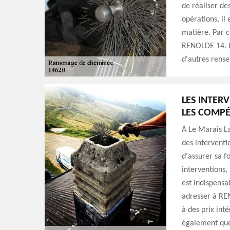
de réaliser de
opérations, il
matière. Par 
RENOLDE 14. Il
d'autres rense
LES INTER
LES COMPÉ
À Le Marais La
des intervent
d'assurer sa f
interventions
est indispensa
adresser à REN
à des prix int
également que 