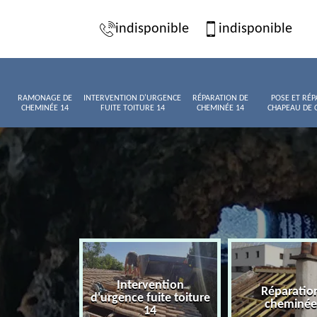
indisponible
indisponible
RAMONAGE DE
INTERVENTION D'URGENCE
RÉPARATION DE
POSE ET RÉP
CHEMINÉE 14
FUITE TOITURE 14
CHEMINÉE 14
CHAPEAU DE 
Intervention
age de
Réparatio
d'urgence fuite toiture
née 14
cheminée
14