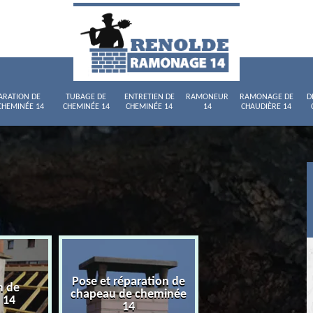
ARATION DE
TUBAGE DE
ENTRETIEN DE
RAMONEUR
RAMONAGE DE
D
CHEMINÉE 14
CHEMINÉE 14
CHEMINÉE 14
14
CHAUDIÈRE 14
Pose et réparation de
n de
Tubage de chemi
chapeau de cheminée
 14
14
14