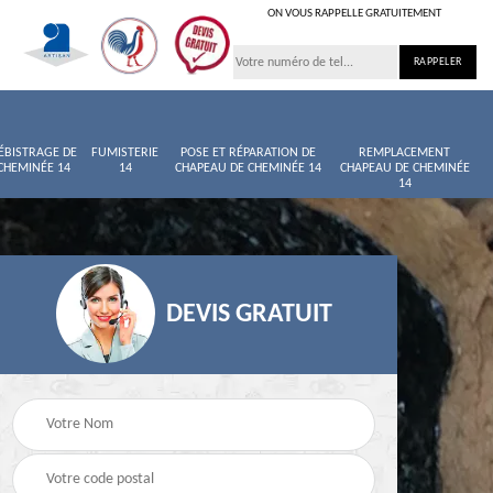
ON VOUS RAPPELLE GRATUITEMENT
ÉBISTRAGE DE
FUMISTERIE
POSE ET RÉPARATION DE
REMPLACEMENT
CHEMINÉE 14
14
CHAPEAU DE CHEMINÉE 14
CHAPEAU DE CHEMINÉE
14
DEVIS GRATUIT
née
Entretien de cheminée
Ramoneur 14
14