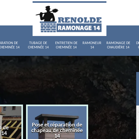
ARATION DE
TUBAGE DE
ENTRETIEN DE
RAMONEUR
RAMONAGE DE
D
CHEMINÉE 14
CHEMINÉE 14
CHEMINÉE 14
14
CHAUDIÈRE 14
Pose et réparation de
n de
Tubage de chemi
chapeau de cheminée
 14
14
14