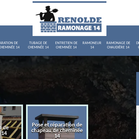
ARATION DE
TUBAGE DE
ENTRETIEN DE
RAMONEUR
RAMONAGE DE
D
CHEMINÉE 14
CHEMINÉE 14
CHEMINÉE 14
14
CHAUDIÈRE 14
Pose et réparation de
n de
Tubage de chemi
chapeau de cheminée
 14
14
14