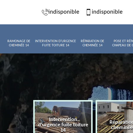
indisponible
indisponible
RAMONAGE DE
INTERVENTION D'URGENCE
RÉPARATION DE
POSE ET RÉP
CHEMINÉE 14
FUITE TOITURE 14
CHEMINÉE 14
CHAPEAU DE 
Intervention
age de
Réparatio
d'urgence fuite toiture
née 14
cheminée
14