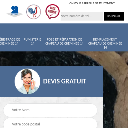
ON VOUS RAPPELLE GRATUITEMENT
ÉBISTRAGE DE
FUMISTERIE
POSE ET RÉPARATION DE
REMPLACEMENT
CHEMINÉE 14
14
CHAPEAU DE CHEMINÉE 14
CHAPEAU DE CHEMINÉE
14
DEVIS GRATUIT
née
Entretien de cheminée
Ramoneur 14
14