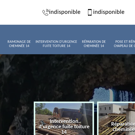
indisponible
indisponible
RAMONAGE DE
INTERVENTION D'URGENCE
RÉPARATION DE
POSE ET RÉP
CHEMINÉE 14
FUITE TOITURE 14
CHEMINÉE 14
CHAPEAU DE 
Intervention
age de
Réparatio
d'urgence fuite toiture
née 14
cheminée
14