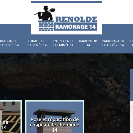
ARATION DE
TUBAGE DE
ENTRETIEN DE
RAMONEUR
RAMONAGE DE
D
CHEMINÉE 14
CHEMINÉE 14
CHEMINÉE 14
14
CHAUDIÈRE 14
Pose et réparation de
n de
Tubage de chemi
chapeau de cheminée
 14
14
14