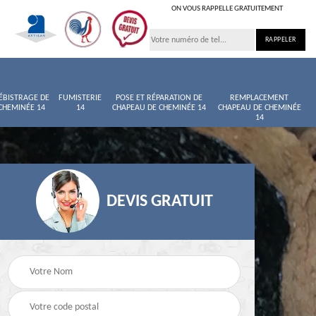
ON VOUS RAPPELLE GRATUITEMENT
ÉBISTRAGE DE
FUMISTERIE
POSE ET RÉPARATION DE
REMPLACEMENT
CHEMINÉE 14
14
CHAPEAU DE CHEMINÉE 14
CHAPEAU DE CHEMINÉE
14
DEVIS GRATUIT
née
Entretien de cheminée
Ramoneur 14
14