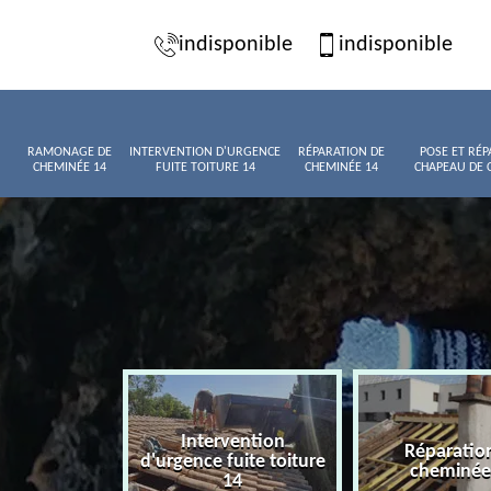
indisponible
indisponible
RAMONAGE DE
INTERVENTION D'URGENCE
RÉPARATION DE
POSE ET RÉP
CHEMINÉE 14
FUITE TOITURE 14
CHEMINÉE 14
CHAPEAU DE 
Intervention
age de
Réparatio
d'urgence fuite toiture
née 14
cheminée
14