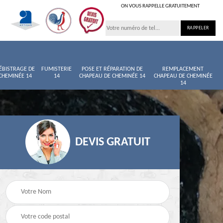
ON VOUS RAPPELLE GRATUITEMENT
ÉBISTRAGE DE
FUMISTERIE
POSE ET RÉPARATION DE
REMPLACEMENT
CHEMINÉE 14
14
CHAPEAU DE CHEMINÉE 14
CHAPEAU DE CHEMINÉE
14
DEVIS GRATUIT
née
Entretien de cheminée
Ramoneur 14
14