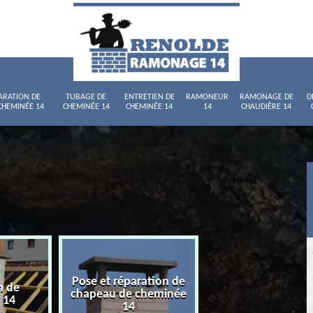
ARATION DE
TUBAGE DE
ENTRETIEN DE
RAMONEUR
RAMONAGE DE
D
CHEMINÉE 14
CHEMINÉE 14
CHEMINÉE 14
14
CHAUDIÈRE 14
Pose et réparation de
n de
Tubage de chemi
chapeau de cheminée
 14
14
14