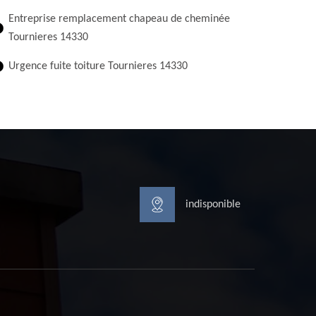
Entreprise remplacement chapeau de cheminée
Tournieres 14330
Urgence fuite toiture Tournieres 14330
indisponible