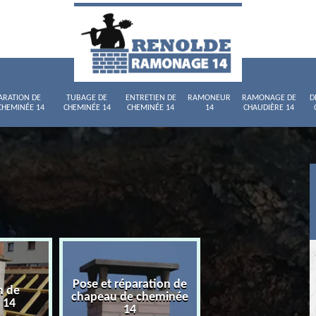
ARATION DE
TUBAGE DE
ENTRETIEN DE
RAMONEUR
RAMONAGE DE
D
CHEMINÉE 14
CHEMINÉE 14
CHEMINÉE 14
14
CHAUDIÈRE 14
Pose et réparation de
n de
Tubage de chemi
chapeau de cheminée
 14
14
14