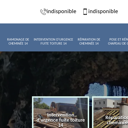
indisponible
indisponible
RAMONAGE DE
INTERVENTION D'URGENCE
RÉPARATION DE
POSE ET RÉP
CHEMINÉE 14
FUITE TOITURE 14
CHEMINÉE 14
CHAPEAU DE 
Intervention
age de
Réparatio
d'urgence fuite toiture
née 14
cheminée
14