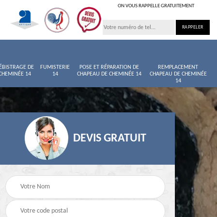
ON VOUS RAPPELLE GRATUITEMENT
ÉBISTRAGE DE
FUMISTERIE
POSE ET RÉPARATION DE
REMPLACEMENT
CHEMINÉE 14
14
CHAPEAU DE CHEMINÉE 14
CHAPEAU DE CHEMINÉE
14
DEVIS GRATUIT
née
Entretien de cheminée
Ramoneur 14
14