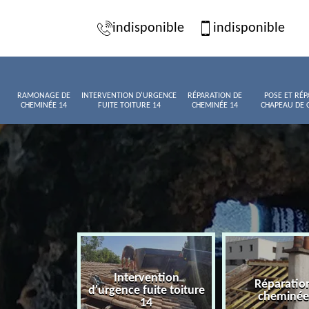
indisponible
indisponible
RAMONAGE DE
INTERVENTION D'URGENCE
RÉPARATION DE
POSE ET RÉP
CHEMINÉE 14
FUITE TOITURE 14
CHEMINÉE 14
CHAPEAU DE 
Intervention
age de
Réparatio
d'urgence fuite toiture
née 14
cheminée
14