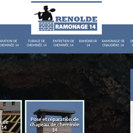
ARATION DE
TUBAGE DE
ENTRETIEN DE
RAMONEUR
RAMONAGE DE
D
CHEMINÉE 14
CHEMINÉE 14
CHEMINÉE 14
14
CHAUDIÈRE 14
Pose et réparation de
n de
Tubage de chemi
chapeau de cheminée
 14
14
14