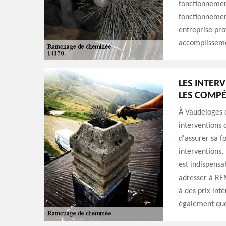
fonctionnemen
fonctionnemen
entreprise pro
accomplisseme
LES INTER
LES COMPÉ
À Vaudeloges d
interventions
d'assurer sa f
interventions
est indispensa
adresser à REN
à des prix int
également que 