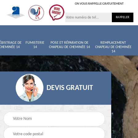
ON VOUS RAPPELLE GRATUITEMENT
ÉBISTRAGE DE
FUMISTERIE
POSE ET RÉPARATION DE
REMPLACEMENT
CHEMINÉE 14
14
CHAPEAU DE CHEMINÉE 14
CHAPEAU DE CHEMINÉE
14
DEVIS GRATUIT
née
Entretien de cheminée
Ramoneur 14
14