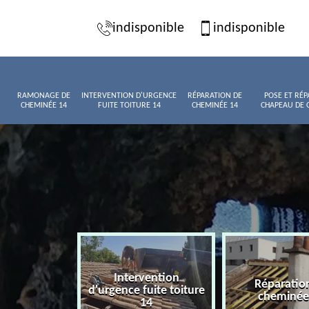
indisponible
indisponible
RAMONAGE DE
INTERVENTION D'URGENCE
RÉPARATION DE
POSE ET RÉP
CHEMINÉE 14
FUITE TOITURE 14
CHEMINÉE 14
CHAPEAU DE 
Intervention
age de
Réparatio
d'urgence fuite toiture
née 14
cheminée
14