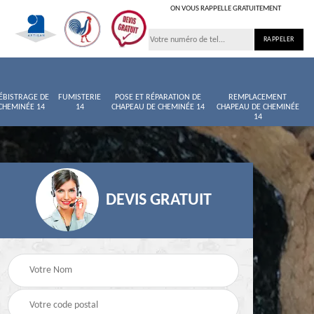
ON VOUS RAPPELLE GRATUITEMENT
ÉBISTRAGE DE
FUMISTERIE
POSE ET RÉPARATION DE
REMPLACEMENT
CHEMINÉE 14
14
CHAPEAU DE CHEMINÉE 14
CHAPEAU DE CHEMINÉE
14
DEVIS GRATUIT
née
Entretien de cheminée
Ramoneur 14
14