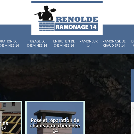
ARATION DE
TUBAGE DE
ENTRETIEN DE
RAMONEUR
RAMONAGE DE
D
CHEMINÉE 14
CHEMINÉE 14
CHEMINÉE 14
14
CHAUDIÈRE 14
Pose et réparation de
n de
Tubage de chemi
chapeau de cheminée
 14
14
14