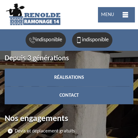
MENU
indisponible
indisponible
Depuis 3 générations
RÉALISATIONS
CONTACT
Nos engagements
Devis et déplacement gratuits