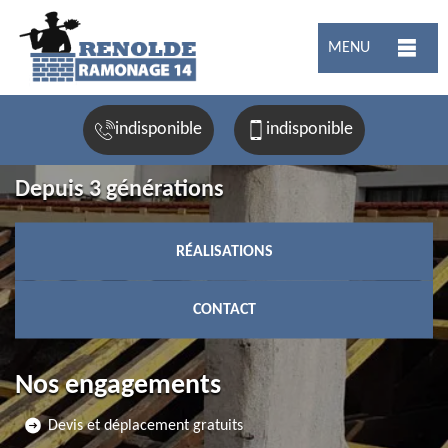
MENU
indisponible
indisponible
Depuis 3 générations
RÉALISATIONS
CONTACT
Nos engagements
Devis et déplacement gratuits