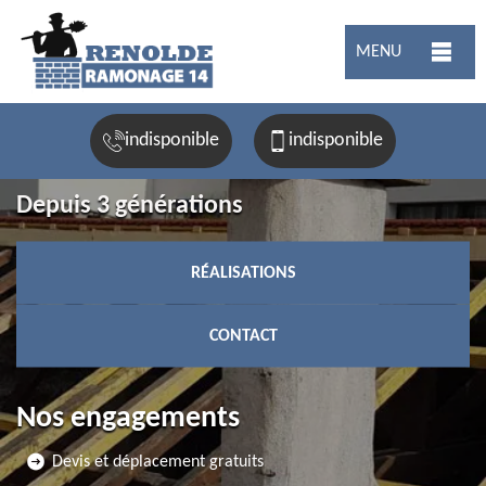
MENU
indisponible
indisponible
Depuis 3 générations
RÉALISATIONS
CONTACT
Nos engagements
Devis et déplacement gratuits