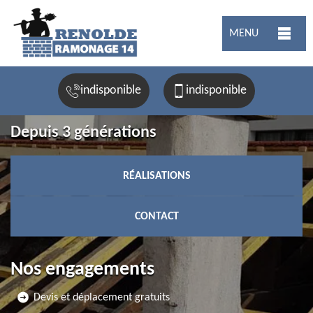
MENU
indisponible
indisponible
Depuis 3 générations
RÉALISATIONS
CONTACT
Nos engagements
Devis et déplacement gratuits