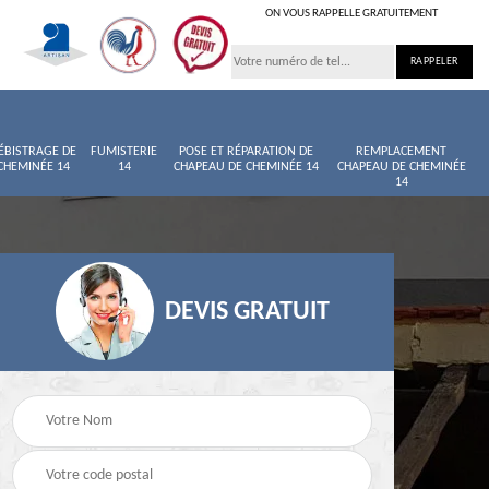
ON VOUS RAPPELLE GRATUITEMENT
ÉBISTRAGE DE
FUMISTERIE
POSE ET RÉPARATION DE
REMPLACEMENT
CHEMINÉE 14
14
CHAPEAU DE CHEMINÉE 14
CHAPEAU DE CHEMINÉE
14
DEVIS GRATUIT
née
Entretien de cheminée
Ramoneur 14
14