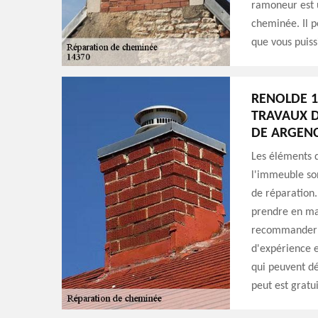
ramoneur est u
cheminée. Il p
que vous puissi
RENOLDE 1
TRAVAUX D
DE ARGENC
Les éléments q
l'immeuble sont
de réparation.
prendre en ma
recommander d
d'expérience e
qui peuvent dé
peut est gratu