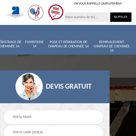
ON VOUS RAPPELLE GRATUITEMENT
ÉBISTRAGE DE
FUMISTERIE
POSE ET RÉPARATION DE
REMPLACEMENT
CHEMINÉE 14
14
CHAPEAU DE CHEMINÉE 14
CHAPEAU DE CHEMINÉE
14
DEVIS GRATUIT
née
Entretien de cheminée
Ramoneur 14
14