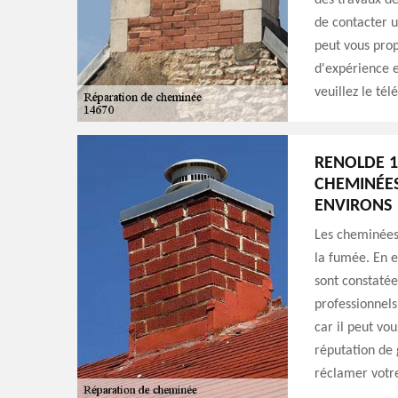
des travaux de
de contacter u
peut vous pro
d'expérience e
veuillez le té
RENOLDE 1
CHEMINÉES 
ENVIRONS
Les cheminées 
la fumée. En ef
sont constatées
professionnels
car il peut vou
réputation de g
réclamer votre