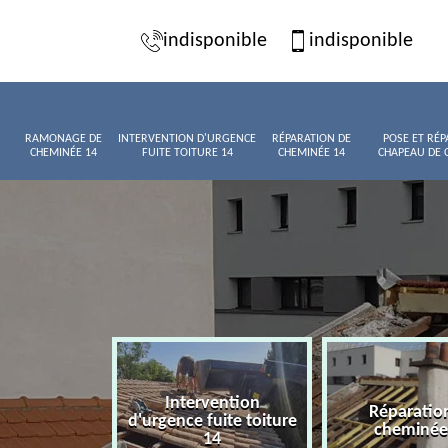
indisponible
indisponible
RAMONAGE DE
INTERVENTION D'URGENCE
RÉPARATION DE
POSE ET RÉP
CHEMINÉE 14
FUITE TOITURE 14
CHEMINÉE 14
CHAPEAU DE 
Intervention
age de
Réparatio
d'urgence fuite toiture
née 14
cheminée
14