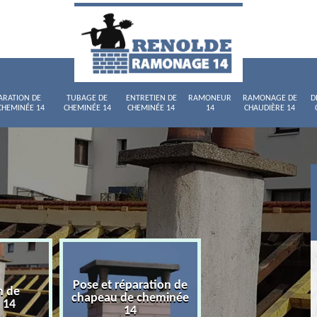
ARATION DE
TUBAGE DE
ENTRETIEN DE
RAMONEUR
RAMONAGE DE
D
CHEMINÉE 14
CHEMINÉE 14
CHEMINÉE 14
14
CHAUDIÈRE 14
Pose et réparation de
n de
Tubage de chemi
chapeau de cheminée
 14
14
14