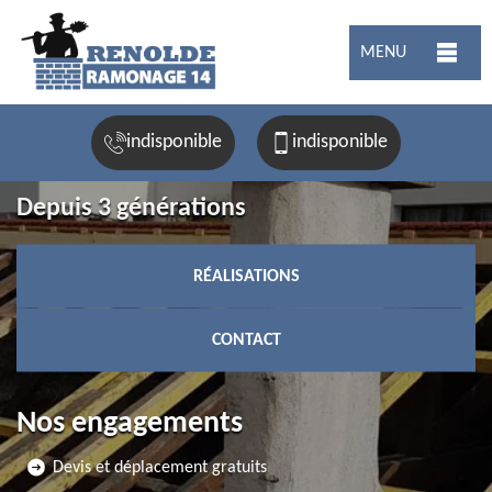
MENU
indisponible
indisponible
Depuis 3 générations
RÉALISATIONS
CONTACT
Nos engagements
Devis et déplacement gratuits