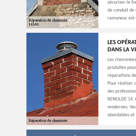
sécuriser le f
de conduit de 
ramoneur est 
LES OPÉRA
DANS LA V
Les cheminées 
produites pour 
réparations de
Pour réaliser c
des profession
RENOLDE 14. C'
modernes. Veui
abordables et