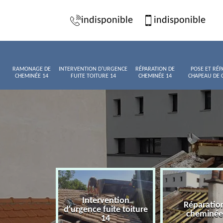
indisponible
indisponible
RAMONAGE DE
INTERVENTION D'URGENCE
RÉPARATION DE
POSE ET RÉP
CHEMINÉE 14
FUITE TOITURE 14
CHEMINÉE 14
CHAPEAU DE 
Intervention
age de
Réparatio
d'urgence fuite toiture
née 14
cheminée
14