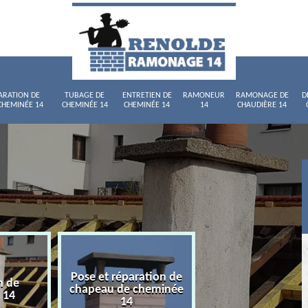
ARATION DE
TUBAGE DE
ENTRETIEN DE
RAMONEUR
RAMONAGE DE
D
CHEMINÉE 14
CHEMINÉE 14
CHEMINÉE 14
14
CHAUDIÈRE 14
Pose et réparation de
n de
Tubage de chemi
chapeau de cheminée
 14
14
14