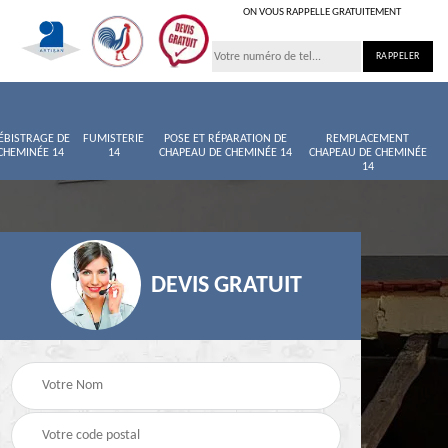
ON VOUS RAPPELLE GRATUITEMENT
ÉBISTRAGE DE
FUMISTERIE
POSE ET RÉPARATION DE
REMPLACEMENT
CHEMINÉE 14
14
CHAPEAU DE CHEMINÉE 14
CHAPEAU DE CHEMINÉE
14
DEVIS GRATUIT
née
Entretien de cheminée
Ramoneur 14
14