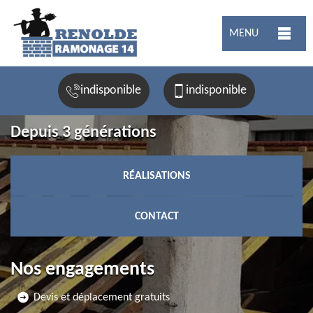
MENU
indisponible
indisponible
Depuis 3 générations
RÉALISATIONS
CONTACT
Nos engagements
Devis et déplacement gratuits