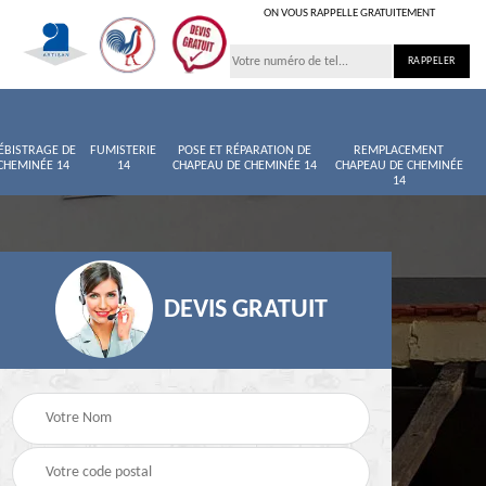
ON VOUS RAPPELLE GRATUITEMENT
ÉBISTRAGE DE
FUMISTERIE
POSE ET RÉPARATION DE
REMPLACEMENT
CHEMINÉE 14
14
CHAPEAU DE CHEMINÉE 14
CHAPEAU DE CHEMINÉE
14
DEVIS GRATUIT
née
Entretien de cheminée
Ramoneur 14
14