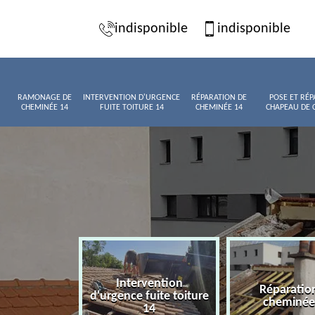
indisponible
indisponible
RAMONAGE DE
INTERVENTION D'URGENCE
RÉPARATION DE
POSE ET RÉP
CHEMINÉE 14
FUITE TOITURE 14
CHEMINÉE 14
CHAPEAU DE 
Intervention
age de
Réparatio
d'urgence fuite toiture
née 14
cheminée
14