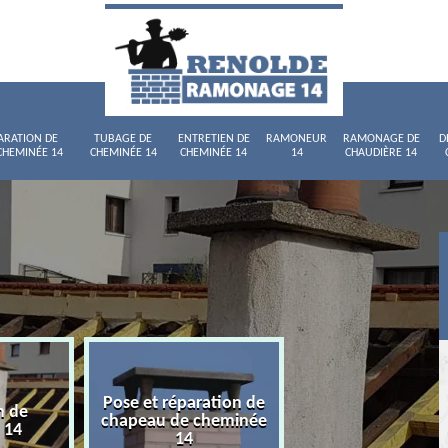
ARATION DE
TUBAGE DE
ENTRETIEN DE
RAMONEUR
RAMONAGE DE
D
CHEMINÉE 14
CHEMINÉE 14
CHEMINÉE 14
14
CHAUDIÈRE 14
Pose et réparation de
n de
Tubage de chemi
chapeau de cheminée
 14
14
14