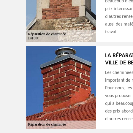
beaucoup d'exp
prix intéressa
d'autres rense
aussi des maté
travail.
LA RÉPARA
VILLE DE B
Les cheminées 
important de r
Pour nous, les
vous proposer 
qui a beaucoup
des prix abord
d'autres rense