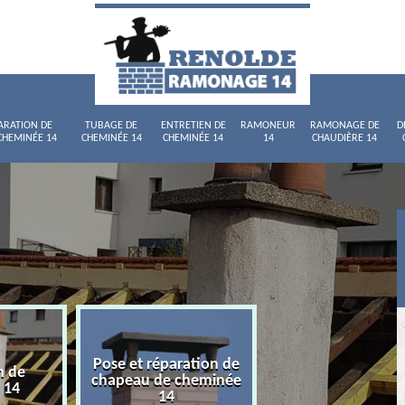
ARATION DE
TUBAGE DE
ENTRETIEN DE
RAMONEUR
RAMONAGE DE
D
CHEMINÉE 14
CHEMINÉE 14
CHEMINÉE 14
14
CHAUDIÈRE 14
Pose et réparation de
n de
Tubage de chemi
chapeau de cheminée
 14
14
14