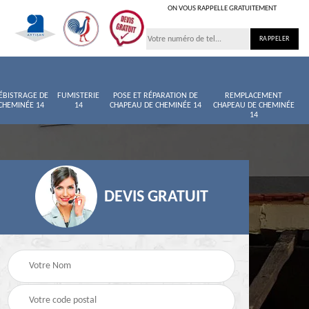
ON VOUS RAPPELLE GRATUITEMENT
ÉBISTRAGE DE
FUMISTERIE
POSE ET RÉPARATION DE
REMPLACEMENT
CHEMINÉE 14
14
CHAPEAU DE CHEMINÉE 14
CHAPEAU DE CHEMINÉE
14
DEVIS GRATUIT
née
Entretien de cheminée
Ramoneur 14
14