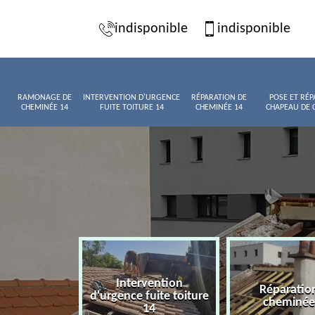
indisponible
indisponible
RAMONAGE DE
INTERVENTION D'URGENCE
RÉPARATION DE
POSE ET RÉP
CHEMINÉE 14
FUITE TOITURE 14
CHEMINÉE 14
CHAPEAU DE 
Intervention
age de
Réparatio
d'urgence fuite toiture
née 14
cheminée
14