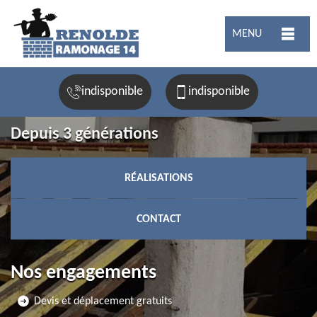
MENU
indisponible
indisponible
Depuis 3 générations
RÉALISATIONS
CONTACT
Nos engagements
Devis et déplacement gratuits