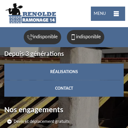
MENU
indisponible
indisponible
Depuis 3 générations
RÉALISATIONS
CONTACT
Nos engagements
Devis et déplacement gratuits