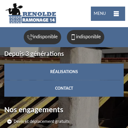
MENU
indisponible
indisponible
Depuis 3 générations
RÉALISATIONS
CONTACT
Nos engagements
Devis et déplacement gratuits