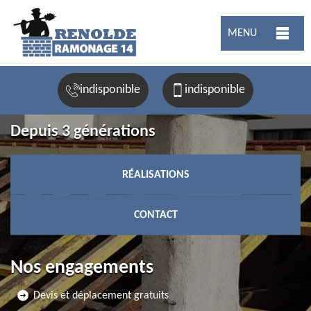
MENU
indisponible
indisponible
Depuis 3 générations
RÉALISATIONS
CONTACT
Nos engagements
Devis et déplacement gratuits