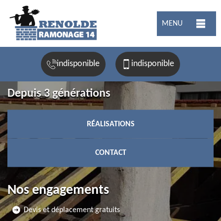
MENU
indisponible
indisponible
Depuis 3 générations
RÉALISATIONS
CONTACT
Nos engagements
Devis et déplacement gratuits