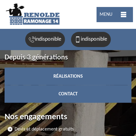
MENU
indisponible
indisponible
Depuis 3 générations
RÉALISATIONS
CONTACT
Nos engagements
Devis et déplacement gratuits