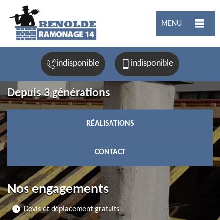
MENU
indisponible
indisponible
Depuis 3 générations
RÉALISATIONS
CONTACT
Nos engagements
Devis et déplacement gratuits