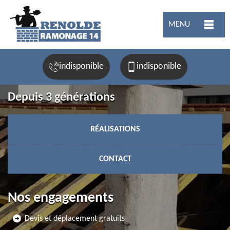
MENU
indisponible
indisponible
Depuis 3 générations
RÉALISATIONS
CONTACT
Nos engagements
Devis et déplacement gratuits