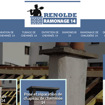
ARATION DE
TUBAGE DE
ENTRETIEN DE
RAMONEUR
RAMONAGE DE
D
CHEMINÉE 14
CHEMINÉE 14
CHEMINÉE 14
14
CHAUDIÈRE 14
Pose et réparation de
n de
Tubage de chemi
chapeau de cheminée
 14
14
14