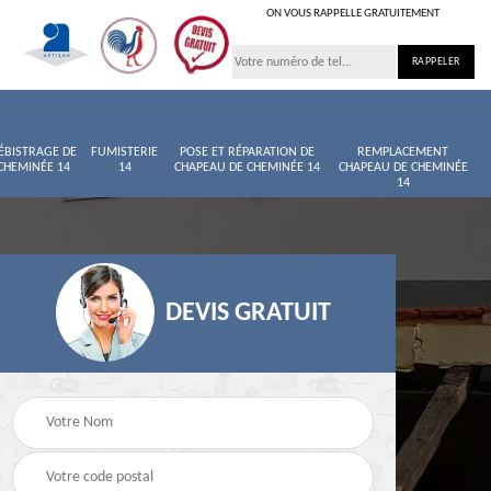
ON VOUS RAPPELLE GRATUITEMENT
ÉBISTRAGE DE
FUMISTERIE
POSE ET RÉPARATION DE
REMPLACEMENT
CHEMINÉE 14
14
CHAPEAU DE CHEMINÉE 14
CHAPEAU DE CHEMINÉE
14
DEVIS GRATUIT
née
Entretien de cheminée
Ramoneur 14
14