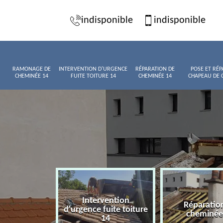
indisponible
indisponible
RAMONAGE DE
INTERVENTION D'URGENCE
RÉPARATION DE
POSE ET RÉP
CHEMINÉE 14
FUITE TOITURE 14
CHEMINÉE 14
CHAPEAU DE 
Intervention
age de
Réparatio
d'urgence fuite toiture
née 14
cheminée
14