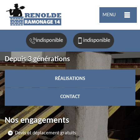
MENU
indisponible
indisponible
Depuis 3 générations
RÉALISATIONS
CONTACT
Nos engagements
Devis et déplacement gratuits