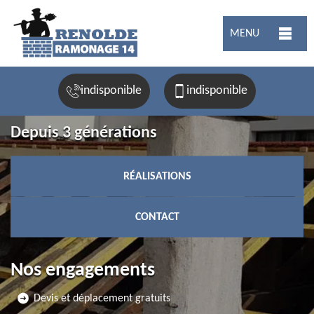
MENU
indisponible
indisponible
Depuis 3 générations
RÉALISATIONS
CONTACT
Nos engagements
Devis et déplacement gratuits