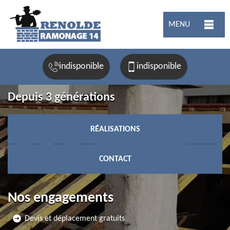
MENU
indisponible
indisponible
Depuis 3 générations
RÉALISATIONS
CONTACT
Nos engagements
Devis et déplacement gratuits