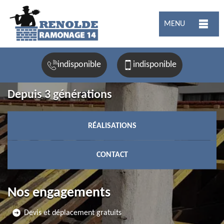
MENU
indisponible
indisponible
Depuis 3 générations
RÉALISATIONS
CONTACT
Nos engagements
Devis et déplacement gratuits