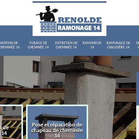
ARATION DE
TUBAGE DE
ENTRETIEN DE
RAMONEUR
RAMONAGE DE
D
CHEMINÉE 14
CHEMINÉE 14
CHEMINÉE 14
14
CHAUDIÈRE 14
Pose et réparation de
n de
Tubage de chemi
chapeau de cheminée
 14
14
14