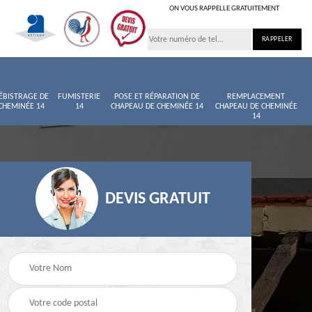
ON VOUS RAPPELLE GRATUITEMENT
ÉBISTRAGE DE
FUMISTERIE
POSE ET RÉPARATION DE
REMPLACEMENT
CHEMINÉE 14
14
CHAPEAU DE CHEMINÉE 14
CHAPEAU DE CHEMINÉE
14
DEVIS GRATUIT
née
Entretien de cheminée
Ramoneur 14
14