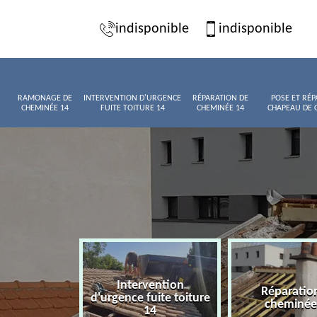
indisponible
indisponible
RAMONAGE DE
INTERVENTION D'URGENCE
RÉPARATION DE
POSE ET RÉP
CHEMINÉE 14
FUITE TOITURE 14
CHEMINÉE 14
CHAPEAU DE 
Intervention
age de
Réparatio
d'urgence fuite toiture
née 14
cheminée
14