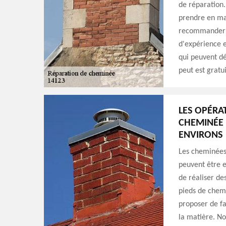
de réparation.
prendre en ma
recommander d
d'expérience e
qui peuvent dé
peut est gratu
LES OPÉRA
CHEMINÉE 
ENVIRONS
Les cheminées 
peuvent être e
de réaliser de
pieds de chemi
proposer de f
la matière. No