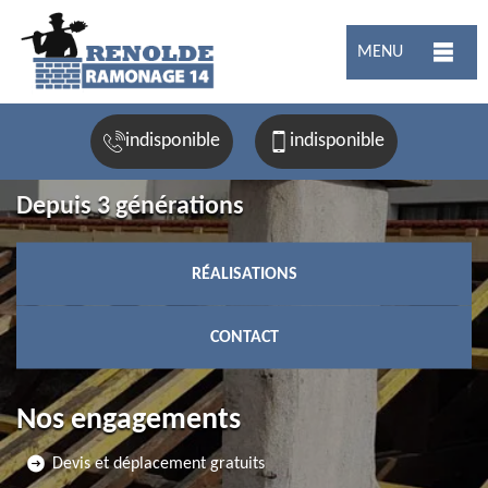
MENU
indisponible
indisponible
Depuis 3 générations
RÉALISATIONS
CONTACT
Nos engagements
Devis et déplacement gratuits