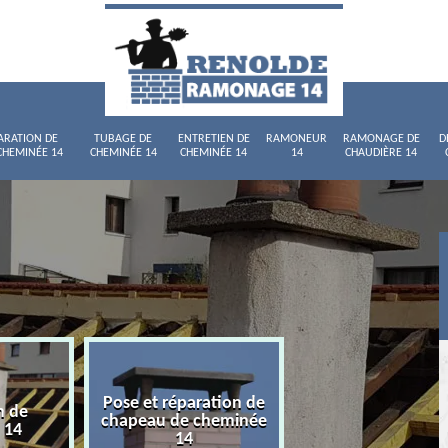
ARATION DE
TUBAGE DE
ENTRETIEN DE
RAMONEUR
RAMONAGE DE
D
CHEMINÉE 14
CHEMINÉE 14
CHEMINÉE 14
14
CHAUDIÈRE 14
Pose et réparation de
n de
Tubage de chemi
chapeau de cheminée
 14
14
14