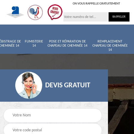
ON VOUS RAPPELLE GRATUITEMENT
ÉBISTRAGE DE
FUMISTERIE
POSE ET RÉPARATION DE
REMPLACEMENT
CHEMINÉE 14
14
CHAPEAU DE CHEMINÉE 14
CHAPEAU DE CHEMINÉE
14
DEVIS GRATUIT
née
Entretien de cheminée
Ramoneur 14
14