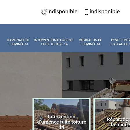
indisponible
indisponible
RAMONAGE DE
INTERVENTION D'URGENCE
RÉPARATION DE
POSE ET RÉP
CHEMINÉE 14
FUITE TOITURE 14
CHEMINÉE 14
CHAPEAU DE 
Intervention
age de
Réparatio
d'urgence fuite toiture
née 14
cheminée
14