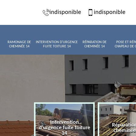
indisponible
indisponible
RAMONAGE DE
INTERVENTION D'URGENCE
RÉPARATION DE
POSE ET RÉP
CHEMINÉE 14
FUITE TOITURE 14
CHEMINÉE 14
CHAPEAU DE 
Intervention
Pose et 
Réparation de
nce fuite toiture
chapeau 
cheminée 14
14