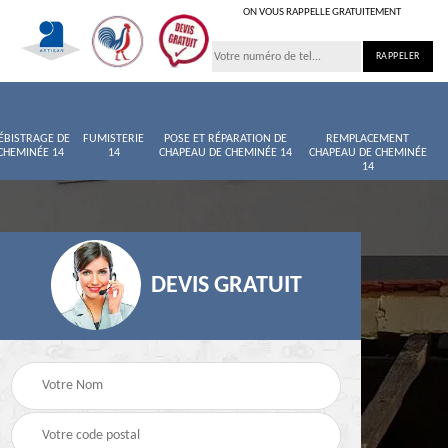
ON VOUS RAPPELLE GRATUITEMENT
ÉBISTRAGE DE
FUMISTERIE
POSE ET RÉPARATION DE
REMPLACEMENT
CHEMINÉE 14
14
CHAPEAU DE CHEMINÉE 14
CHAPEAU DE CHEMINÉE
14
DEVIS GRATUIT
 cheminée
Ramonage d
Ramoneur 14
chaudière 1