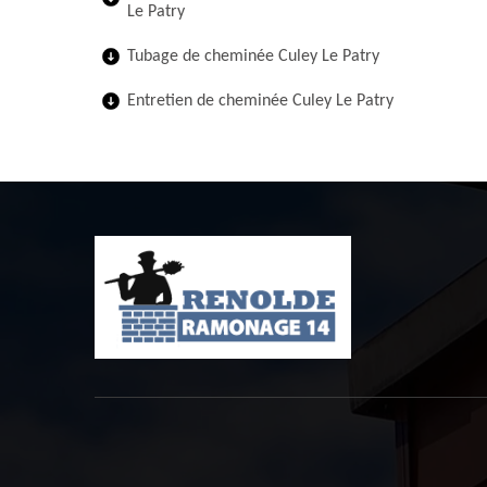
Le Patry
Tubage de cheminée Culey Le Patry
Entretien de cheminée Culey Le Patry