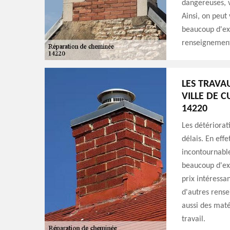
dangereuses, v
Ainsi, on peut
beaucoup d'exp
renseignements,
LES TRAVA
VILLE DE C
14220
Les détériorat
délais. En eff
incontournable
beaucoup d'exp
prix intéressa
d'autres rense
aussi des maté
travail.