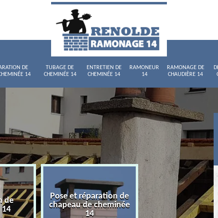
ARATION DE
TUBAGE DE
ENTRETIEN DE
RAMONEUR
RAMONAGE DE
D
CHEMINÉE 14
CHEMINÉE 14
CHEMINÉE 14
14
CHAUDIÈRE 14
réparation de
Tubage de cheminée
Entretien de
de cheminée
14
14
14