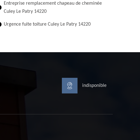
Entreprise remplacement chapeau de cheminée
Culey Le Patry 14220
Urgence fuite toiture Culey Le Patry 14220
indisponible