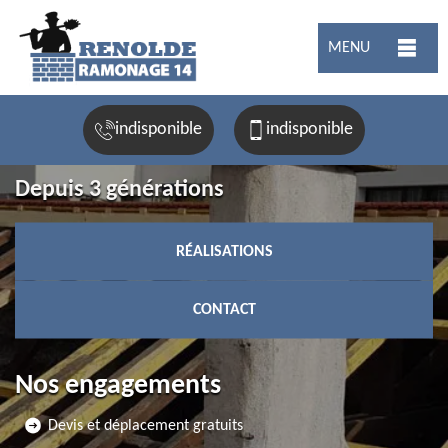
MENU
indisponible
indisponible
Depuis 3 générations
RÉALISATIONS
CONTACT
Nos engagements
Devis et déplacement gratuits