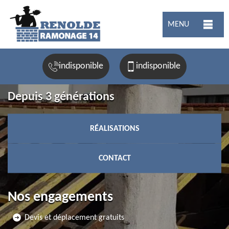
MENU
indisponible
indisponible
Depuis 3 générations
RÉALISATIONS
CONTACT
Nos engagements
Devis et déplacement gratuits