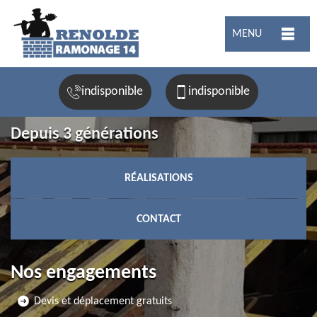
MENU
indisponible
indisponible
Depuis 3 générations
RÉALISATIONS
CONTACT
Nos engagements
Devis et déplacement gratuits