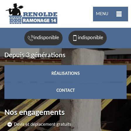
MENU
indisponible
indisponible
Depuis 3 générations
RÉALISATIONS
CONTACT
Nos engagements
Devis et déplacement gratuits